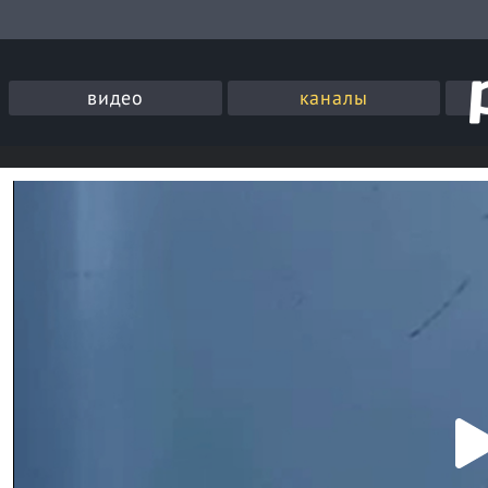
видео
каналы
P
l
a