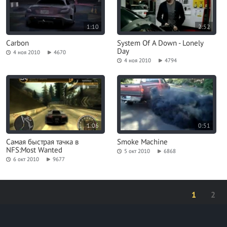
1:10
2:52
Carbon
System Of A Down - Lonely
Day
4 ноя 2010
4670
4 ноя 2010
4794
1:06
0:51
Самая быстрая тачка в
Smoke Machine
NFS:Most Wanted
5 окт 2010
6868
6 окт 2010
9677
1
2