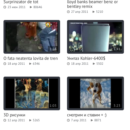
Surprinzator de tot
lloyd banks beamer benz or
bentley remix
23 июн 2011
80646
27 апр 2011
5210
1:16
1:41
O fata neatenta lovita de tren
Унитаз Kohler-6400$
18 апр 2011
6346
18 апр 2011
5502
1:03
3:23
3D рисунки
смотрим и ставим + :)
12 апр 2011
5265
7 апр 2011
8871