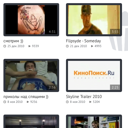
4:31
3:55
смотрим :))
Flipsyde - Someday
25 дек 2010
9339
21 дек 2010
4993
2:56
2:25
приколы над спящими ))
Skyline Trailer 2010
8 ноя 2010
9256
8 ноя 2010
5204