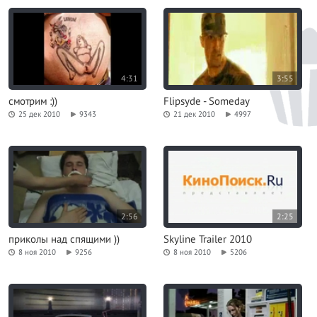
4:31
3:55
смотрим :))
Flipsyde - Someday
25 дек 2010
9343
21 дек 2010
4997
2:56
2:25
приколы над спящими ))
Skyline Trailer 2010
8 ноя 2010
9256
8 ноя 2010
5206