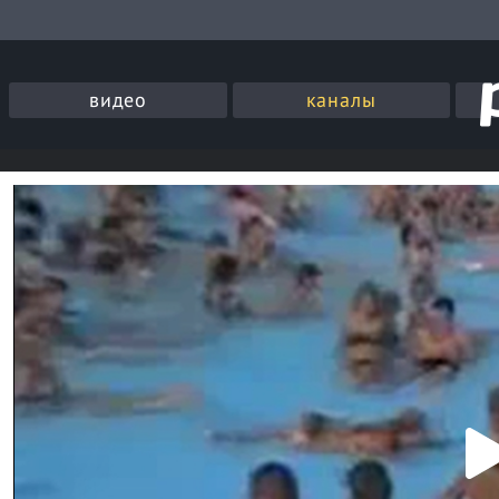
видео
каналы
P
l
a