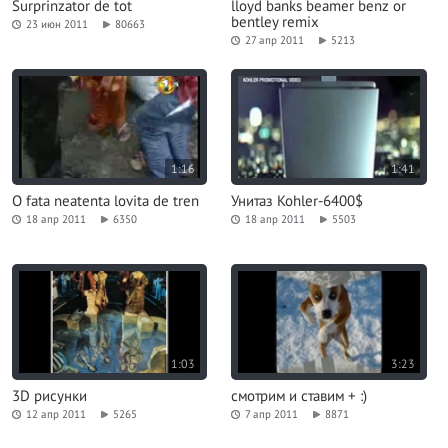
Surprinzator de tot
lloyd banks beamer benz or
bentley remix
23 июн 2011
80663
27 апр 2011
5213
1:16
1:41
O fata neatenta lovita de tren
Унитаз Kohler-6400$
18 апр 2011
6350
18 апр 2011
5503
1:03
3:23
3D рисунки
смотрим и ставим + :)
12 апр 2011
5265
7 апр 2011
8871