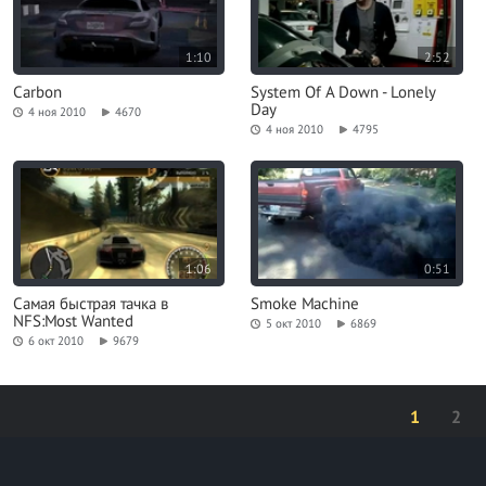
1:10
2:52
Carbon
System Of A Down - Lonely
Day
4 ноя 2010
4670
4 ноя 2010
4795
1:06
0:51
Самая быстрая тачка в
Smoke Machine
NFS:Most Wanted
5 окт 2010
6869
6 окт 2010
9679
1
2