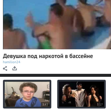
y
V
i
d
e
o
Девушка под наркотой в бассейне
hamilion24
3:43
3:17