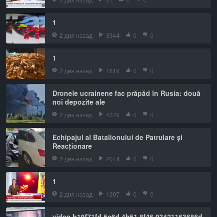
1
2 дня назад
3344
0
0
1
2 дня назад
1819
0
0
Dronele ucrainene fac prăpăd în Rusia: două
noi depozite ale
2 дня назад
4379
0
0
Echipajul al Batalionului de Patrulare și
Reacționare
2 дня назад
2044
0
0
1
2 дня назад
1397
0
0
video b19f71fd 5c6d 4b51 8f46 93421163686d