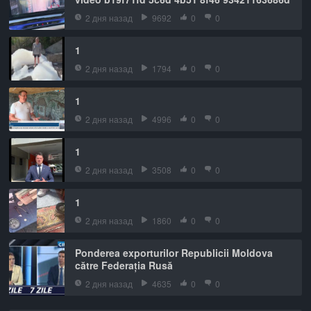
2 дня назад
9692
0
0
1
2 дня назад
1794
0
0
1
2 дня назад
4996
0
0
1
2 дня назад
3508
0
0
1
2 дня назад
1860
0
0
Ponderea exporturilor Republicii Moldova
către Federația Rusă
2 дня назад
4635
0
0