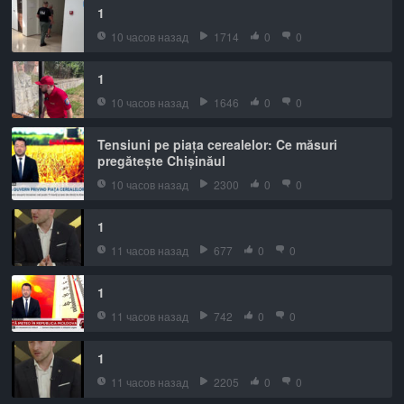
1
10 часов назад
1714
0
0
1
10 часов назад
1646
0
0
Tensiuni pe piața cerealelor: Ce măsuri
pregătește Chișinăul
10 часов назад
2300
0
0
1
11 часов назад
677
0
0
1
11 часов назад
742
0
0
1
11 часов назад
2205
0
0