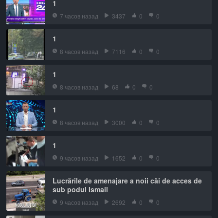
1
7 часов назад
3437
0
0
1
8 часов назад
7116
0
0
1
8 часов назад
68
0
0
1
8 часов назад
3000
0
0
1
9 часов назад
1652
0
0
Lucrările de amenajare a noii căi de acces de
sub podul Ismail
9 часов назад
2692
0
0