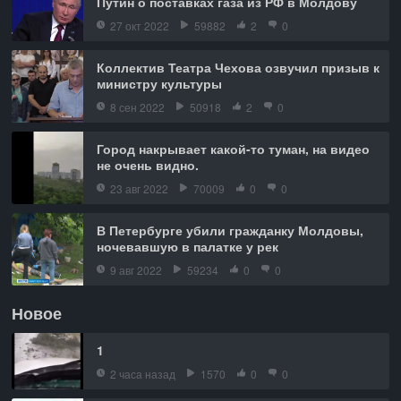
Путин о поставках газа из РФ в Молдову
27 окт 2022
59882
2
0
Коллектив Театра Чехова озвучил призыв к
министру культуры
8 сен 2022
50918
2
0
Город накрывает какой-то туман, на видео
не очень видно.
23 авг 2022
70009
0
0
В Петербурге убили гражданку Молдовы,
ночевавшую в палатке у рек
9 авг 2022
59234
0
0
Новое
1
2 часа назад
1570
0
0