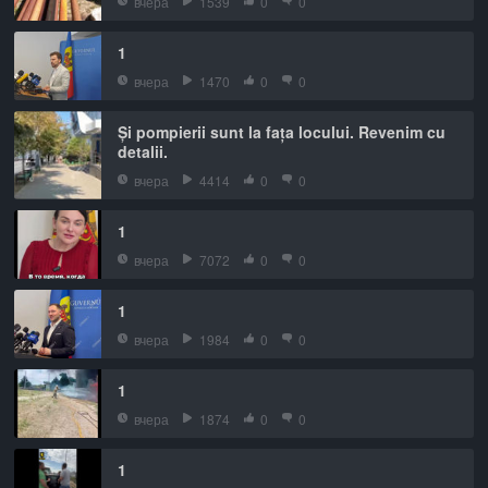
вчера
1539
0
0
1
вчера
1470
0
0
Și pompierii sunt la fața locului. Revenim cu
detalii.
вчера
4414
0
0
1
вчера
7072
0
0
1
вчера
1984
0
0
1
вчера
1874
0
0
1