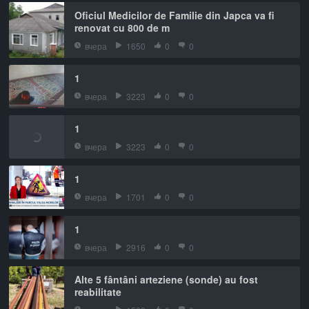
Oficiul Medicilor de Familie din Japca va fi
renovat cu 800 de m
вчера
1650
0
0
1
вчера
3223
0
0
1
вчера
3223
0
0
1
вчера
1701
0
0
1
вчера
2916
0
0
Alte 5 fântâni arteziene (sonde) au fost
reabilitate