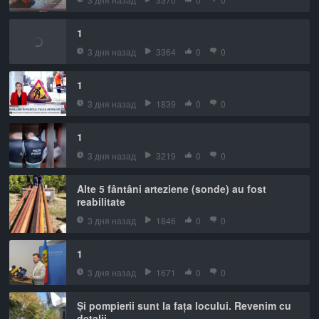
1
3 дня назад
3364
0
0
1
3 дня назад
1839
0
0
1
3 дня назад
3219
0
0
Alte 5 fântâni arteziene (sonde) au fost
reabilitate
3 дня назад
1846
0
0
1
3 дня назад
1671
0
0
Și pompierii sunt la fața locului. Revenim cu
detalii.