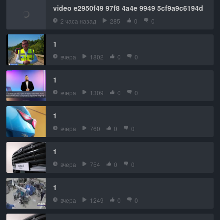
video e2950f49 97f8 4a4e 9949 5cf9a9c6194d
2 часа назад
285
0
0
1
вчера
1802
0
0
1
вчера
1309
0
0
1
вчера
760
0
0
1
вчера
754
0
0
1
вчера
1249
0
0