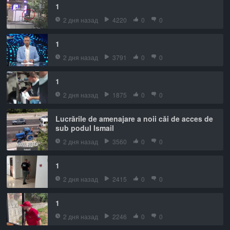
1
2 дня назад
4220
0
0
1
2 дня назад
3791
0
0
1
2 дня назад
1875
0
0
Lucrările de amenajare a noii căi de acces de
sub podul Ismail
2 дня назад
3560
0
0
1
2 дня назад
2415
0
0
1
2 дня назад
2246
0
0