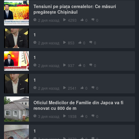
Tensiuni pe piața cerealelor: Ce măsuri
pregătește Chișinăul
2 дня назад
4293
0
0
1
2 дня назад
853
0
0
1
2 дня назад
937
0
0
1
2 дня назад
2541
0
0
Oficiul Medicilor de Familie din Japca va fi
renovat cu 800 de m
3 дня назад
1938
0
0
1
3 дня назад
3370
0
0