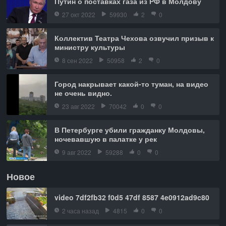
Путин о поставках газа из РФ в Молдову
27 окт 2022
59930
2
0
Коллектив Театра Чехова озвучил призыв к
министру культуры
8 сен 2022
50958
2
0
Город накрывает какой-то туман, на видео
не очень видно.
23 авг 2022
70042
0
0
В Петербурге убили гражданку Молдовы,
ночевавшую в палатке у рек
9 авг 2022
59288
0
0
Новое
video 7df2fb32 f0d5 47df 8587 4e0912ad9c80
2 часа назад
4815
0
0