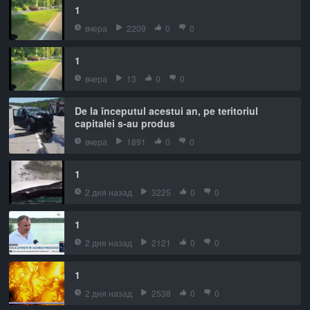
1
вчера
2209
0
0
1
вчера
13
0
0
De la începutul acestui an, pe teritoriul
capitalei s-au produs
вчера
1891
0
0
1
2 дня назад
3225
0
0
1
2 дня назад
2121
0
0
1
2 дня назад
2538
0
0