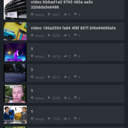
video bbbad1a2 9765 485a aa5c
320dda5e6498
вчера
9357
0
0
video 166a2554 fa84 4f8f 857f bf6e94695afa
вчера
9359
0
0
1
вчера
4976
0
0
1
вчера
2470
0
0
1
вчера
2008
0
0
1
вчера
1795
0
0