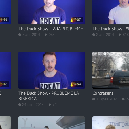
4:31
7:27
The Duck Show - IARA PROBLEME
The Duck Show - 
7 авг 2014
954
2 авг 2014
818
8:16
6:54
E
The Duck Show - PROBLEME LA
Contrasens
BISERICA
11 фев 2014
7
24 июл 2014
742