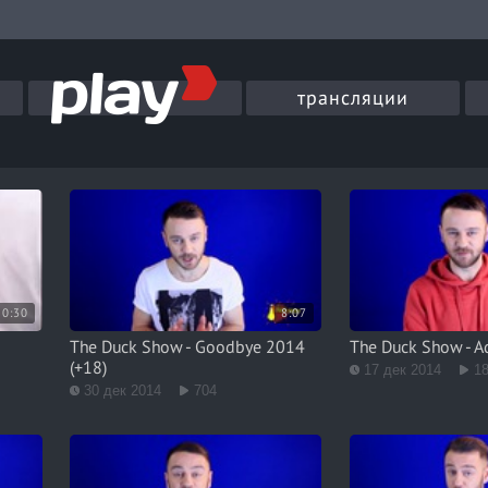
трансляции
0:30
8:07
The Duck Show - Goodbye 2014
The Duck Show - Ad
(+18)
17 дек 2014
1
30 дек 2014
704