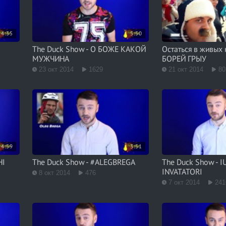
4:35
5:50
The Duck Show - О БОЖЕ КАКОЙ
Остаться в живых 
МУЖЧИНА
БОРЕЙ ГРЫУ
23 окт 2014
1629
21 окт 2014
80
4:59
3:51
HI
The Duck Show - #ALEGBREGA
The Duck Show - I
INVATATORI
8 окт 2014
476
7 окт 2014
241