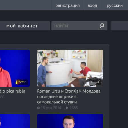
мой кабинет
5:12
10:54
io pica rubla
Roman Ursu и СтопХам Молдова
последние штрихи в
860
самодельной студии
16 дек 2014
1385