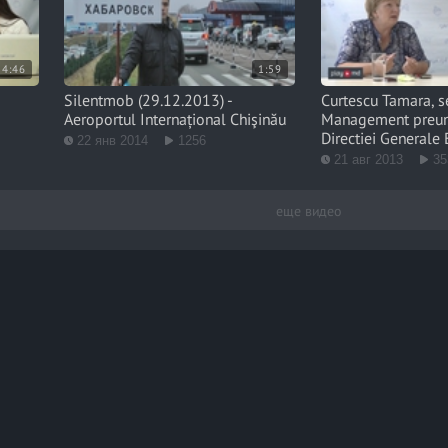
54:46
1:59
Silentmob (29.12.2013) -
Curtescu Tamara, se
Aeroportul Internațional Chişinău
Management preuni
Directiei Generale 
22 янв 2014
1256
Tineret si Sport
21 авг 2013
35
еще видео