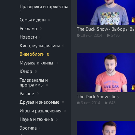
Праздники и торжества
0
Семья и дети
0
Реклама
The Duck Show - Выборы В
0
18 ноя 2014
2495
Новости
0
Кино, мультфильмы
0
Видеоблоги
0
Музыка и клипы
0
Юмор
0
Телеканалы и
программы
0
Разное
0
The Duck Show - Jios
Друзья и знакомые
0
6 ноя 2014
643
Игры и развлечения
0
Наука и техника
0
Эротика
0