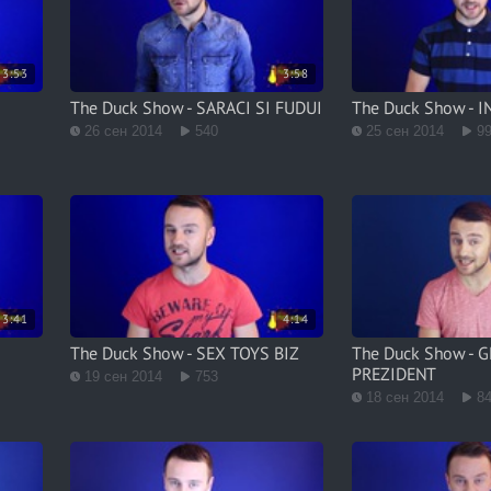
3:53
3:58
The Duck Show - SARACI SI FUDUI
The Duck Show - 
26 сен 2014
540
25 сен 2014
9
3:41
4:14
The Duck Show - SEX TOYS BIZ
The Duck Show - 
PREZIDENT
19 сен 2014
753
18 сен 2014
8