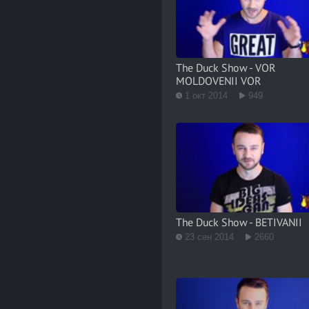
The Duck Show - VOR
MOLDOVENII VOR
1 окт 2014
949
The Duck Show - BETIVANII
23 сен 2014
2660