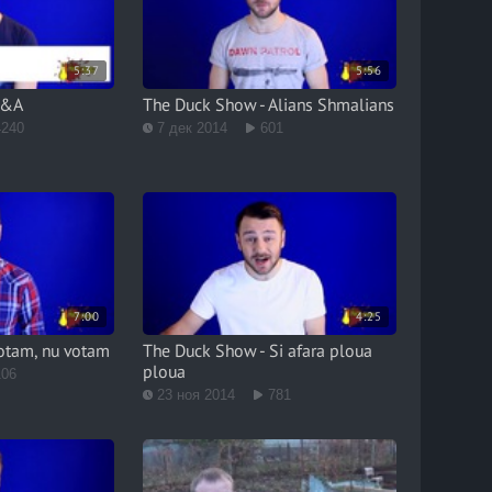
5:37
5:56
Q&A
The Duck Show - Alians Shmalians
4240
7 дек 2014
601
7:00
4:25
otam, nu votam
The Duck Show - Si afara ploua
ploua
106
23 ноя 2014
781