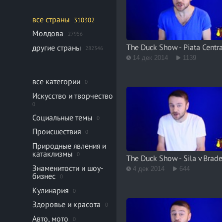
все страны
310302
Молдова
27956
The Duck Show - Piata Centr
другие страны
282346
14 дек 2014
1139
все категории
0
Искусство и творчество
0
Социальные темы
0
Происшествия
0
Природные явления и
катаклизмы
0
The Duck Show - Sila v Brad
Знаменитости и шоу-
4 дек 2014
644
бизнес
0
Кулинария
0
Здоровье и красота
0
Авто, мото
0