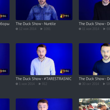
4:16
7:53
ыборы
The Duck Show - Nuntile
The Duck Show - Do
12 ноя 2014
1091
11 ноя 2014
6
6:04
3:56
The Duck Show - #TARESTRASNIC
The Duck Show - D
1 ноя 2014
912
30 окт 2014
58