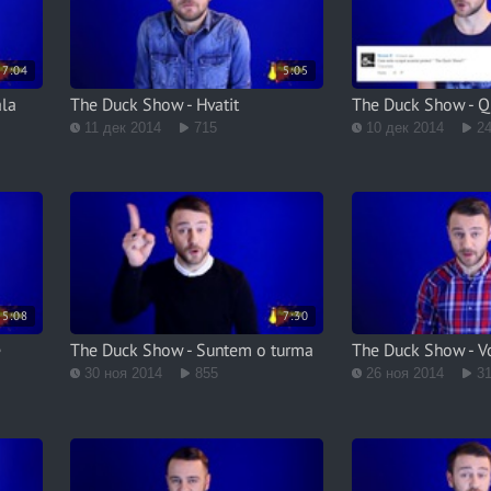
7:04
5:05
ala
The Duck Show - Hvatit
The Duck Show - 
11 дек 2014
715
10 дек 2014
2
5:08
7:30
e
The Duck Show - Suntem o turma
The Duck Show - V
30 ноя 2014
855
26 ноя 2014
3