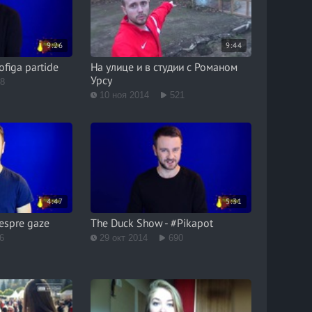
9:26
9:44
figa partide
На улице и в студии с Романом
Урсу
98
10 ноя 2014
521
4:47
5:31
espre gaze
The Duck Show - #Pikapot
6
29 окт 2014
690