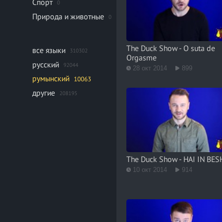
Спорт
0
Природа и животные
0
The Duck Show - O suta de
все языки
310302
Orgasme
русский
92044
28 окт 2014
899
румынский
10063
другие
208195
The Duck Show - HAI IN BES
10 окт 2014
914