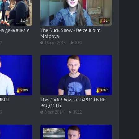
8:24
4:11
на день вина с
The Duck Show - De ce iubim
Moldova
2
16 окт 2014
830
7:09
4:49
UBITI
The Duck Show - СТАРОСТЬ НЕ
РАДОСТЬ
6
3 окт 2014
3922