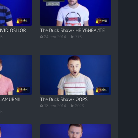
4:31
4:40
INVIDIOSILOR
The Duck Show - НЕ УБИВАЙТЕ
95
24 сен 2014
776
5:54
6:01
GLAMURNII
The Duck Show - OOPS
18 сен 2014
2023
45