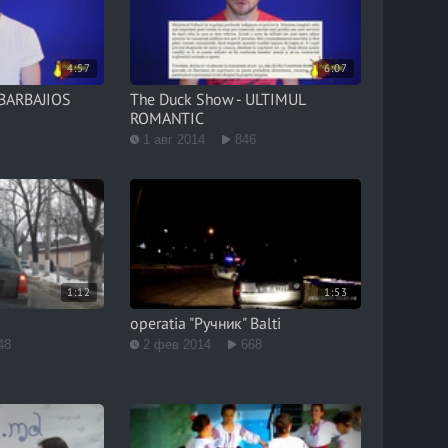
4:57
6:07
#BARBAJIOS
The Duck Show - ULTIMUL
ROMANTIC
1 авг 2014
846
1:12
1:53
operatia "Ручник" Balti
48
2 фев 2014
668