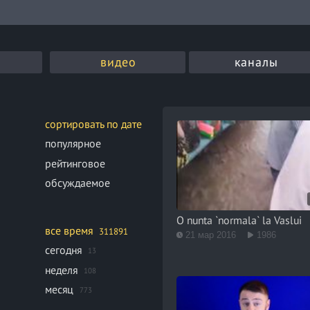
видео
каналы
сортировать по дате
популярное
рейтинговое
обсуждаемое
O nunta `normala` la Vaslui
все время
311891
21 мар 2016
1986
сегодня
13
неделя
108
месяц
773