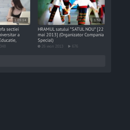
1:05:14
1:50
fa sectiei
HRAMUL satului *SATUL NOU* [22
versitar a
mai 2013] (Organizator Compania
Educatie,
Special)
348
26 июл 2013
676