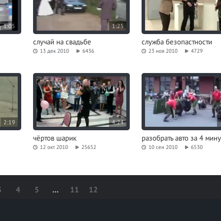
1:05
1:25
случай на свадьбе
служба безопастности
13 дек 2010
6436
23 ноя 2010
4729
2:19
4:24
чёртов шарик
разобрать авто за 4 мин
12 окт 2010
25652
10 сен 2010
6530
3
4
5
…
11
12