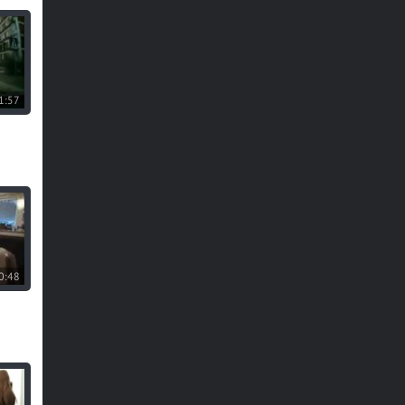
1:57
0:48