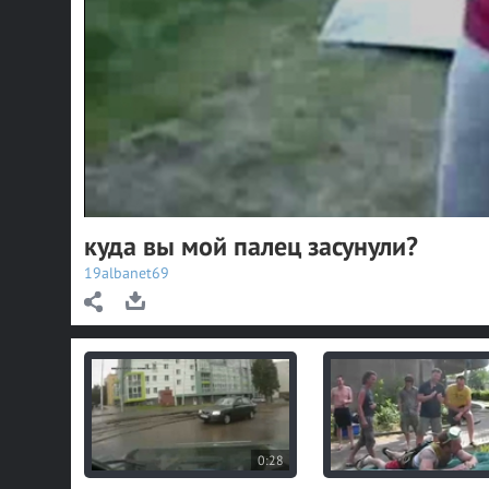
куда вы мой палец засунули?
19albanet69
0:28