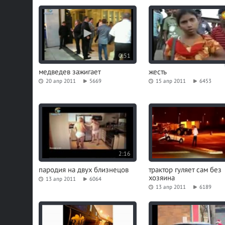
0:51
медведев зажигает
жесть
20 апр 2011
5669
15 апр 2011
6453
2:16
пародия на двух близнецов
трактор гуляет сам без
хозяина
13 апр 2011
6064
13 апр 2011
6189