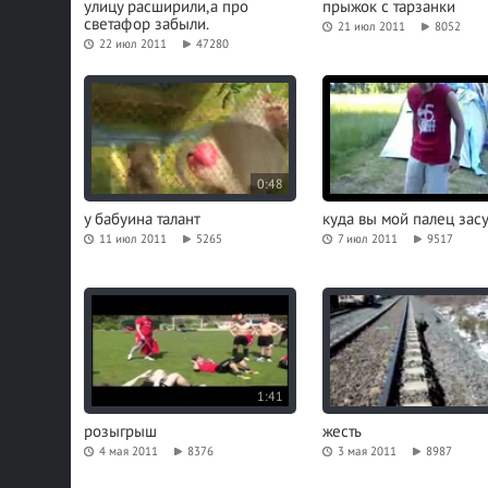
улицу расширили,а про
прыжок с тарзанки
светафор забыли.
21 июл 2011
8052
22 июл 2011
47280
0:48
у бабуина талант
куда вы мой палец зас
11 июл 2011
5265
7 июл 2011
9517
1:41
розыгрыш
жесть
4 мая 2011
8376
3 мая 2011
8987