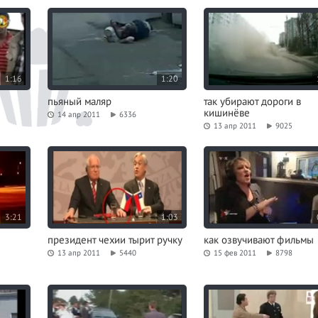
1:16
1:20
пьяный маляр
так убирают дороги в
кишинёве
14 апр 2011
6336
13 апр 2011
9025
3:21
1:03
президент чехии тырит ручку
как озвучивают фильмы
13 апр 2011
5440
15 фев 2011
8798