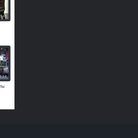
3:43
3:54
уты