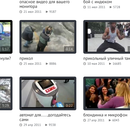
опасное видео для вашего
бой с индюком
монитора
11 июл 2011
5728
21 июл 2011
9187
1:17
0:14
унули?
прикол
прикольный уличный та
25 июн 2011
8886
10 мая 2011
16685
3:29
0:22
автомат для......догодайтесь
блондинка и микрофон
сами
27 апр 2011
6043
29 апр 2011
9538