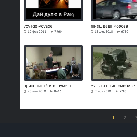
3:15
voyage-voyage
танец деда мороза
12 фев 2011
7560
19 дек 2010
6792
6:09
прикольный инструмент
музыка на автомобиле
23 ноя 2010
8416
9 ноя 2010
5785
1
2