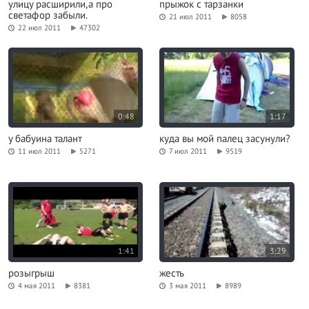
улицу расширили,а про
прыжок с тарзанки
светафор забыли.
21 июл 2011
8058
22 июл 2011
47302
0:48
1:17
у бабуина талант
куда вы мой палец засунули?
11 июл 2011
5271
7 июл 2011
9519
1:41
3:29
розыгрыш
жесть
4 мая 2011
8381
3 мая 2011
8989