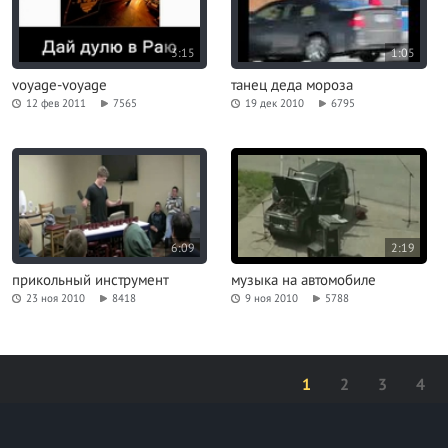
3:15
1:05
voyage-voyage
танец деда мороза
12 фев 2011
7565
19 дек 2010
6795
6:09
2:19
прикольный инструмент
музыка на автомобиле
23 ноя 2010
8418
9 ноя 2010
5788
1
2
3
4