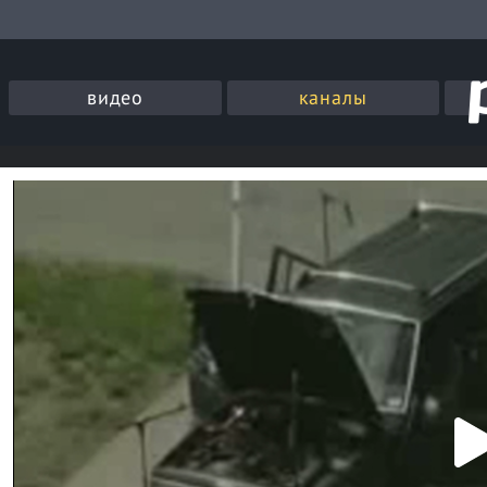
видео
каналы
P
l
a