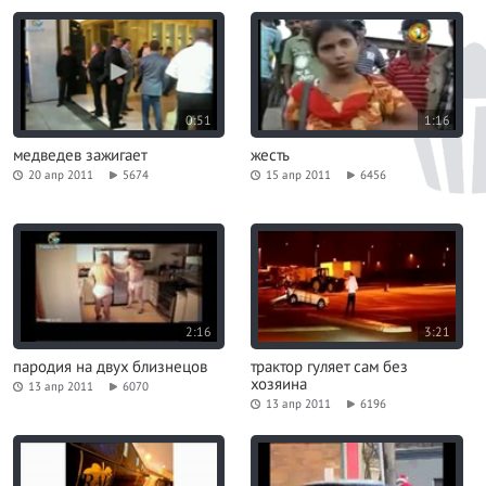
0:51
1:16
медведев зажигает
жесть
20 апр 2011
5674
15 апр 2011
6456
2:16
3:21
пародия на двух близнецов
трактор гуляет сам без
хозяина
13 апр 2011
6070
13 апр 2011
6196