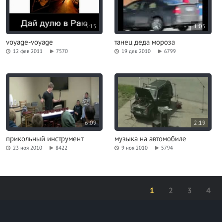
3:15
1:05
voyage-voyage
танец деда мороза
12 фев 2011
7570
19 дек 2010
6799
6:09
2:19
прикольный инструмент
музыка на автомобиле
23 ноя 2010
8422
9 ноя 2010
5794
1
2
3
4