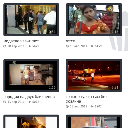
0:51
1:16
медведев зажигает
жесть
20 апр 2011
5679
15 апр 2011
6459
2:16
3:21
пародия на двух близнецов
трактор гуляет сам без
хозяина
13 апр 2011
6076
13 апр 2011
6202