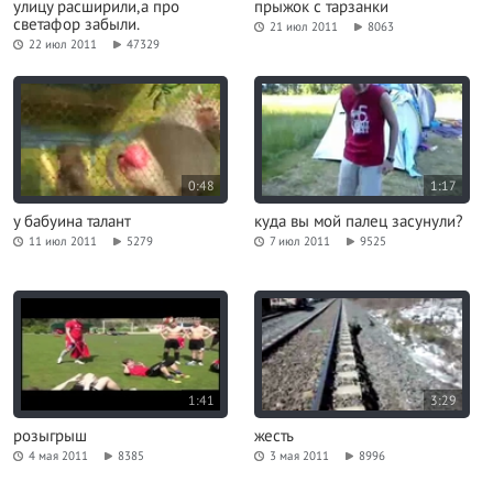
улицу расширили,а про
прыжок с тарзанки
светафор забыли.
21 июл 2011
8063
22 июл 2011
47329
0:48
1:17
у бабуина талант
куда вы мой палец засунули?
11 июл 2011
5279
7 июл 2011
9525
1:41
3:29
розыгрыш
жесть
4 мая 2011
8385
3 мая 2011
8996