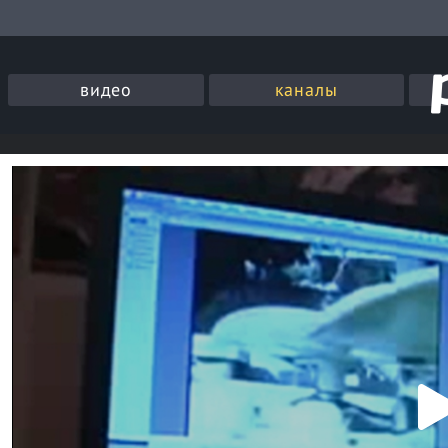
видео
каналы
P
l
a