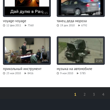
3:15
1:05
voyage-voyage
танец деда мороза
12 фев 2011
7560
19 дек 2010
6792
6:09
2:19
прикольный инструмент
музыка на автомобиле
23 ноя 2010
8416
9 ноя 2010
5785
1
2
3
4