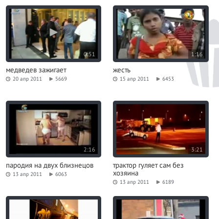
0:51
1:16
медведев зажигает
жесть
20 апр 2011
5669
15 апр 2011
6453
2:16
3:21
пародия на двух близнецов
трактор гуляет сам без
хозяина
13 апр 2011
6063
13 апр 2011
6189