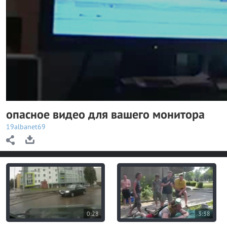
y
V
i
d
e
o
опасное видео для вашего монитора
19albanet69
0:28
3:38