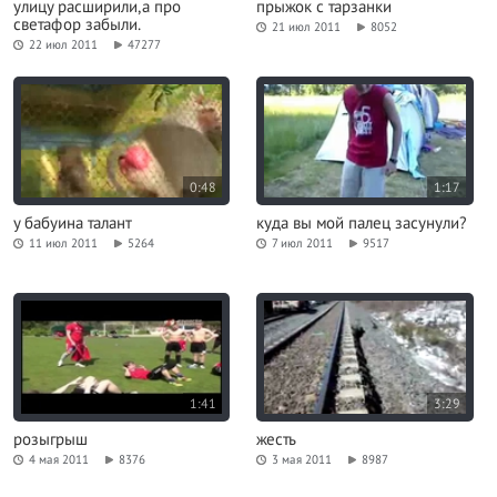
улицу расширили,а про
прыжок с тарзанки
светафор забыли.
21 июл 2011
8052
22 июл 2011
47277
0:48
1:17
у бабуина талант
куда вы мой палец засунули?
11 июл 2011
5264
7 июл 2011
9517
1:41
3:29
розыгрыш
жесть
4 мая 2011
8376
3 мая 2011
8987