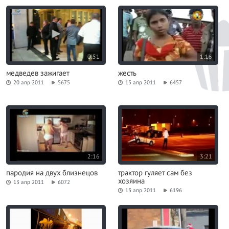
0:51
1:16
медведев зажигает
жесть
20 апр 2011
5675
15 апр 2011
6457
2:16
3:21
пародия на двух близнецов
трактор гуляет сам без
хозяина
13 апр 2011
6072
13 апр 2011
6196