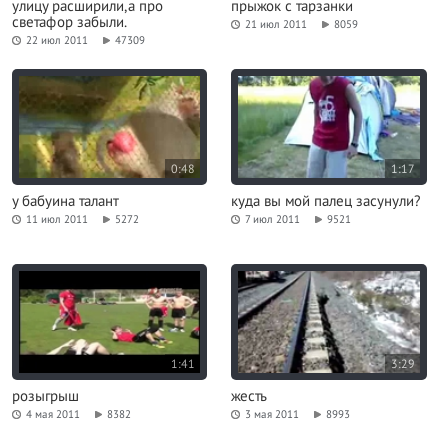
улицу расширили,а про
прыжок с тарзанки
светафор забыли.
21 июл 2011
8059
22 июл 2011
47309
0:48
1:17
у бабуина талант
куда вы мой палец засунули?
11 июл 2011
5272
7 июл 2011
9521
1:41
3:29
розыгрыш
жесть
4 мая 2011
8382
3 мая 2011
8993