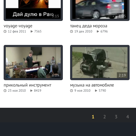
3:15
1:05
voyage-voyage
танец деда мороза
12 фев 2011
7565
19 дек 2010
6796
6:09
2:19
прикольный инструмент
музыка на автомобиле
23 ноя 2010
8419
9 ноя 2010
5790
1
2
3
4