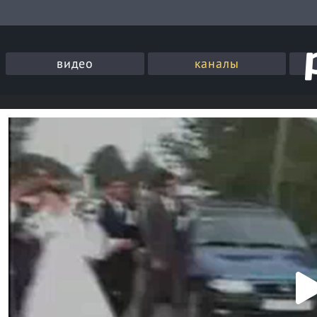
видео
каналы
P
l
a