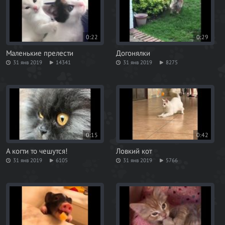
0:22
0:29
Маленькие прелести
Догонялки
31 янв 2019
14341
31 янв 2019
8275
0:15
0:42
А когти то чешутся!
Ловкий кот
31 янв 2019
6105
31 янв 2019
5766