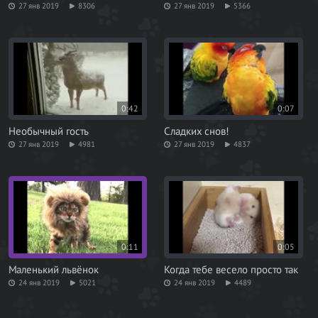
27 янв 2019
8306
27 янв 2019
5366
0:42
0:07
Необычный гость
Сладких снов!
27 янв 2019
4981
27 янв 2019
4837
0:11
0:05
Маленький львёнок
Когда тебе весело просто так
24 янв 2019
5021
24 янв 2019
4489