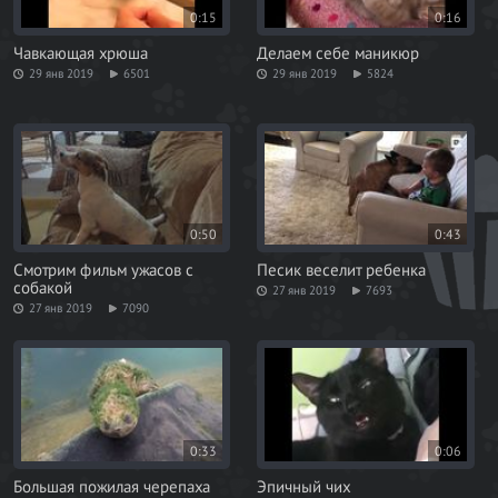
0:15
0:16
Чавкающая хрюша
Делаем себе маникюр
29 янв 2019
6501
29 янв 2019
5824
0:50
0:43
Смотрим фильм ужасов с
Песик веселит ребенка
собакой
27 янв 2019
7693
27 янв 2019
7090
0:33
0:06
Большая пожилая черепаха
Эпичный чих