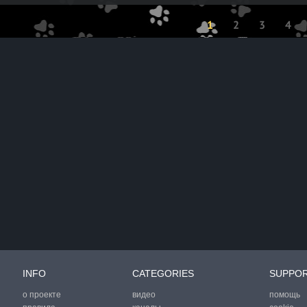
1
2
3
4
INFO
CATEGORIES
SUPPO
о проекте
видео
помощь