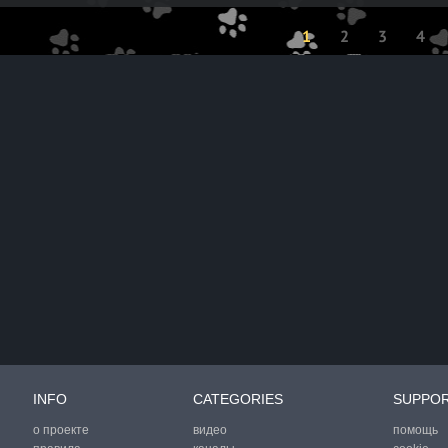
1
2
3
4
INFO
CATEGORIES
SUPPO
о проекте
видео
помощь