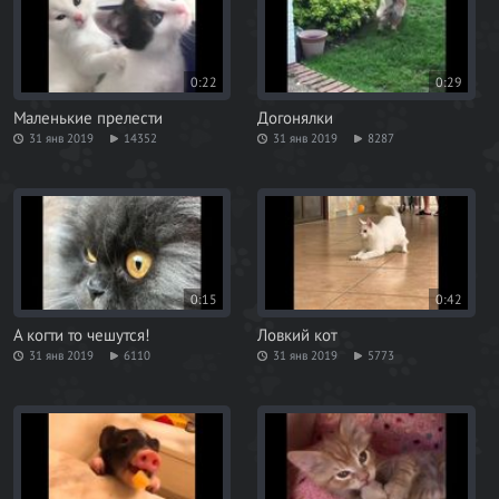
0:22
0:29
Маленькие прелести
Догонялки
31 янв 2019
14352
31 янв 2019
8287
0:15
0:42
А когти то чешутся!
Ловкий кот
31 янв 2019
6110
31 янв 2019
5773