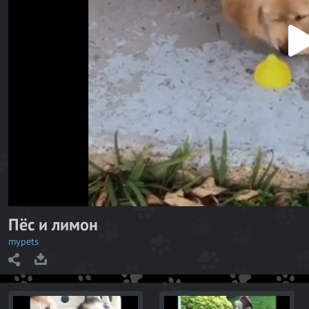
P
l
a
y
V
i
d
e
o
Пёс и лимон
mypets