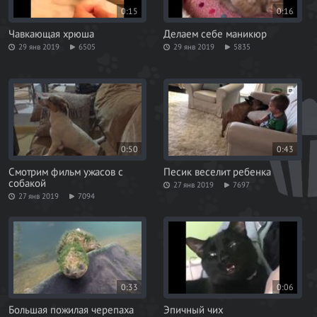
0:15
0:16
Чавкающая хрюша
Делаем себе маникюр
29 янв 2019
6505
29 янв 2019
5835
0:50
0:43
Смотрим фильм ужасов с
Песик веселит ребенка
собакой
27 янв 2019
7697
27 янв 2019
7094
0:33
0:06
Большая пожилая черепаха
Эпичный чих