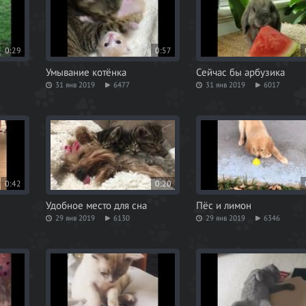
0:29
0:57
Умывание котёнка
Сейчас бы арбузика
31 янв 2019
6477
31 янв 2019
6017
0:42
0:20
Удобное место для сна
Пёс и лимон
29 янв 2019
6130
29 янв 2019
6346