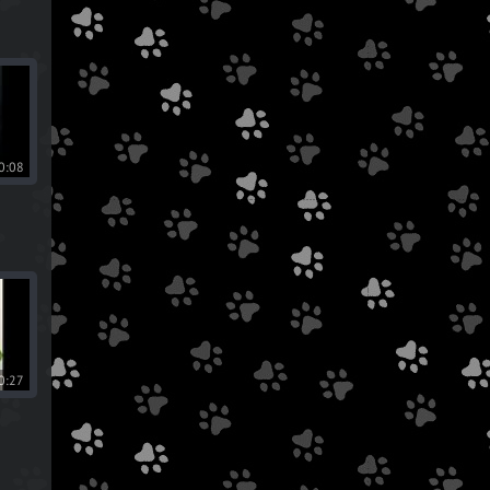
0:08
0:27