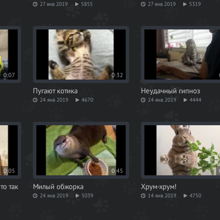
27 янв 2019
5855
27 янв 2019
5319
0:07
0:32
Пугают котика
Неудачный гипноз
24 янв 2019
4670
24 янв 2019
4444
0:05
0:45
то так
Милый обжорка
Хрум-хрум!
24 янв 2019
5039
14 янв 2019
4750