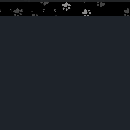
3
4
5
…
7
8
SUPPORT
PROMO
помощь
баннерная реклама