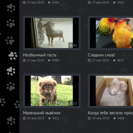
27 янв 2019
8304
27 янв 2019
5365
0:42
Необычный гость
Сладких снов!
27 янв 2019
4980
27 янв 2019
4837
0:11
Маленький львёнок
Когда тебе весело прос
24 янв 2019
5021
24 янв 2019
4486