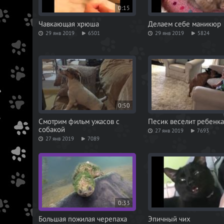
0:15
Чавкающая хрюша
Делаем себе маникюр
29 янв 2019
6501
29 янв 2019
5824
0:50
Смотрим фильм ужасов с
Песик веселит ребенка
собакой
27 янв 2019
7693
27 янв 2019
7089
0:33
Большая пожилая черепаха
Эпичный чих