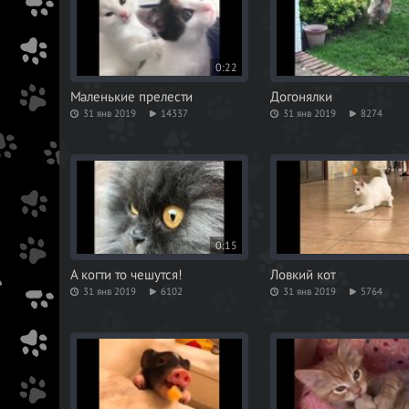
0:22
Маленькие прелести
Догонялки
31 янв 2019
14337
31 янв 2019
8274
0:15
А когти то чешутся!
Ловкий кот
31 янв 2019
6102
31 янв 2019
5764