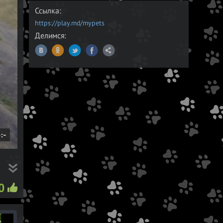
Ссылка:
https://play.md/mypets
Делимся:
D
-:-
u
a
0
o