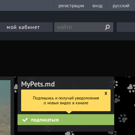
мой кабинет
MyPets.md
mypets
5 ноя 2018
X
Подпишись и получай уведомления
Первый в Молдове интернет-портал о питомцах:
https://mypets.md/
о новых видео в канале
398694
просмотра
подписаться