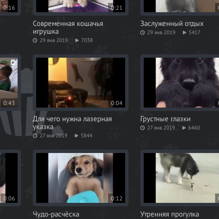
0:16
0:21
Современная кошачья
Заслуженный отдых
игрушка
29 янв 2019
5417
29 янв 2019
7038
0:43
0:04
Для чего нужна лазерная
Грустные глазки
указка
27 янв 2019
6460
27 янв 2019
5844
0:06
0:12
Чудо-расчёска
Утренняя прогулка