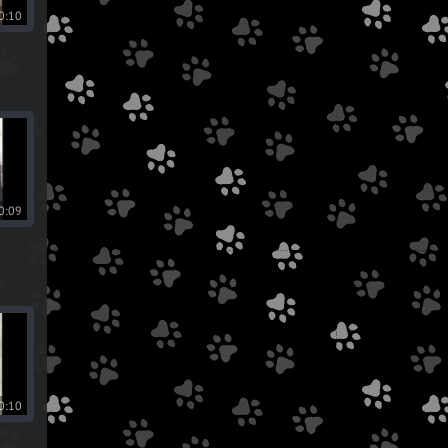
0:10
0:09
0:10