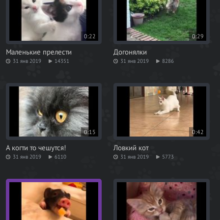
0:22
0:29
Маленькие прелести
Догонялки
31 янв 2019
14351
31 янв 2019
8286
0:15
0:42
А когти то чешутся!
Ловкий кот
31 янв 2019
6110
31 янв 2019
5773