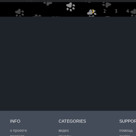
1
2
3
4
INFO
CATEGORIES
SUPPO
о проекте
видео
помощь