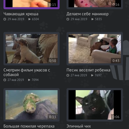
0:15
0:16
Чавкающая хрюша
Делаем себе маникюр
29 янв 2019
6504
29 янв 2019
5835
0:50
0:43
Смотрим фильм ужасов с
Песик веселит ребенка
собакой
27 янв 2019
7697
27 янв 2019
7094
0:33
0:06
Большая пожилая черепаха
Эпичный чих