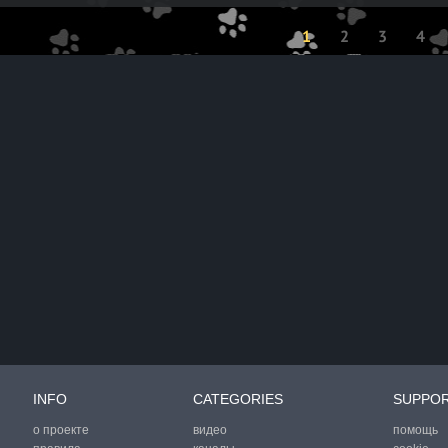
1
2
3
4
INFO
CATEGORIES
SUPPO
о проекте
видео
помощь