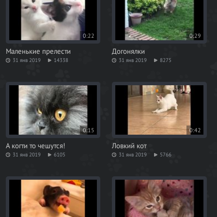
0:22
0:29
Маленькие прелести
Догонялки
31 янв 2019
14338
31 янв 2019
8275
0:15
0:42
А когти то чешутся!
Ловкий кот
31 янв 2019
6105
31 янв 2019
5766