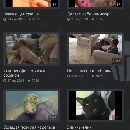
0:15
0:16
Чавкающая хрюша
Делаем себе маникюр
29 янв 2019
6501
29 янв 2019
5824
0:50
0:43
Смотрим фильм ужасов с
Песик веселит ребенка
собакой
27 янв 2019
7693
27 янв 2019
7090
0:33
0:06
Большая пожилая черепаха
Эпичный чих