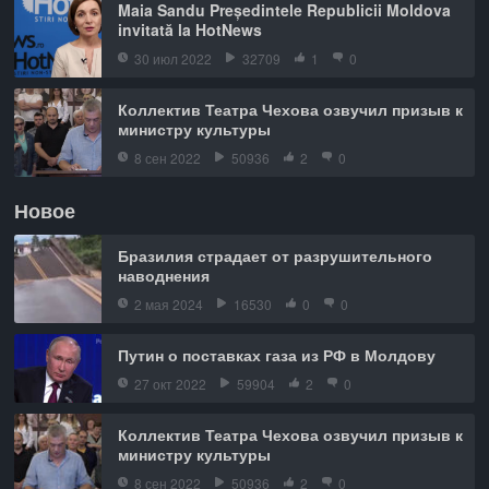
Maia Sandu Președintele Republicii Moldova
invitată la HotNews
30 июл 2022
32709
1
0
Коллектив Театра Чехова озвучил призыв к
министру культуры
8 сен 2022
50936
2
0
Новое
Бразилия страдает от разрушительного
наводнения
2 мая 2024
16530
0
0
Путин о поставках газа из РФ в Молдову
27 окт 2022
59904
2
0
Коллектив Театра Чехова озвучил призыв к
министру культуры
8 сен 2022
50936
2
0