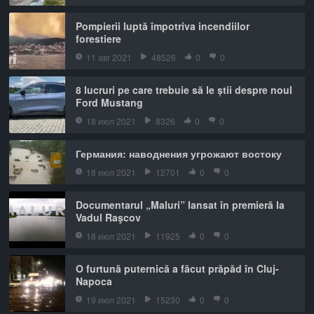
Pompierii luptă împotriva incendiilor
forestiere
11 авг 2021
48526
0
0
8 lucruri pe care trebuie să le știi despre noul
Ford Mustang
18 июл 2021
8326
0
0
Германия: наводнения угрожают востоку
18 июл 2021
12701
0
0
Documentarul „Maluri” lansat în premieră la
Vadul Raşcov
18 июл 2021
11925
0
0
O furtună puternică a făcut prăpăd în Cluj-
Napoca
19 июл 2021
15230
0
0