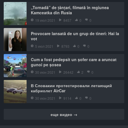
„Tornadă” de țânțari, filmată în regiunea
Kamceatka din Rusia
19 июл 2021
8457
0
0
Provocare lansată de un grup de tineri: Hai la
vot
5 июл 2021
8793
0
0
Cum a fost pedepsit un șofer care a aruncat
gunoi pe șosea
30 июн 2021
26442
2
0
В Словакии протестировали летающий
кабриолет AirCar
30 июн 2021
9114
0
0
еще видео →