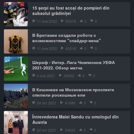
15 șerpi au fost scoși de pompieri din
subsolul grădiniței
11 янв 2022
50378
2
0
В Британии создали робота с
возможностями "спайдер-мена"
11 янв 2022
40518
0
0
Шериф - Интер. Лига Чемпионов УЕФА
2021-2022. Обзор матча
4 ноя 2021
36952
0
0
В Кишиневе на Московском проспекте
спилили роскошные ели
24 окт 2021
41696
0
0
Întrevederea Maiei Sandu cu omologul din
Austria
22 окт 2021
24622
0
0