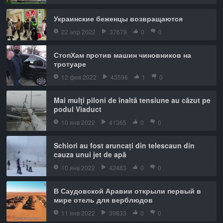
Украинские беженцы возвращаются
22 апр 2022
37679
0
0
СтопХам против машин чиновников на
тротуаре
12 фев 2022
43596
1
0
Mai mulţi piloni de înaltă tensiune au căzut pe
podul Viaduct
10 янв 2022
41365
0
0
Schiori au fost aruncați din telescaun din
cauza unui jet de apă
10 янв 2022
42483
0
0
В Саудовской Аравии открыли первый в
мире отель для верблюдов
11 янв 2022
39833
0
0