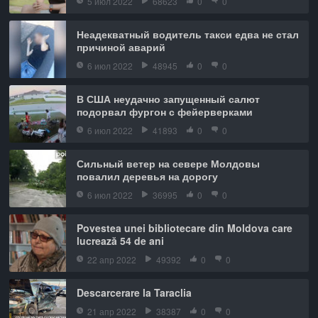
5 июл 2022
68623
0
0
Неадекватный водитель такси едва не стал
причиной аварий
6 июл 2022
48945
0
0
В США неудачно запущенный салют
подорвал фургон с фейерверками
6 июл 2022
41893
0
0
Сильный ветер на севере Молдовы
повалил деревья на дорогу
6 июл 2022
36995
0
0
Povestea unei bibliotecare din Moldova care
lucrează 54 de ani
22 апр 2022
49392
0
0
Descarcerare la Taraclia
21 апр 2022
38387
0
0