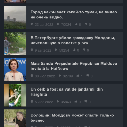
Город накрывает какой-то туман, на видео
не очень видно.
23 авг 2022
70024
0
0
В Петербурге убили гражданку Молдовы,
ночевавшую в палатке у рек
9 авг 2022
59254
0
0
Maia Sandu Președintele Republicii Moldova
invitată la HotNews
30 июл 2022
32709
1
0
Un cerb a fost salvat de jandarmii din
Harghita
5 июл 2022
35843
0
0
Волошин: Молдову может спасти только
бизнес