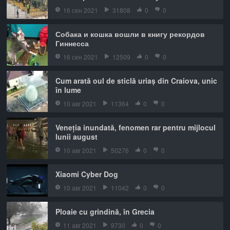
16 сен 2021
31808
0
0
Собака и кошка вошли в книгу рекордов
Гиннесса
16 сен 2021
12509
0
0
Cum arată oul de sticlă uriaș din Craiova, unic
în lume
10 авг 2021
11364
0
0
Veneția inundată, fenomen rar pentru mijlocul
lunii august
10 авг 2021
50276
0
0
Xiaomi Cyber Dog
10 авг 2021
11042
0
0
Ploaie cu grindină, în Grecia
11 авг 2021
9730
0
0