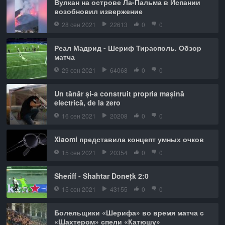
Вулкан на острове Ла-Пальма в Испании
возобновил извержение
28 сен 2021
22613
0
0
Реал Мадрид - Шериф Тирасполь. Обзор
матча
29 сен 2021
64068
0
0
Un tânăr și-a construit propria mașină
electrică, de la zero
16 сен 2021
20208
0
0
Xiaomi представила концепт умных очков
15 сен 2021
20354
0
0
Sheriff - Shahtar Donețk 2:0
15 сен 2021
43155
0
0
Болельщики «Шерифа» во время матча с
«Шахтером» спели «Катюшу»