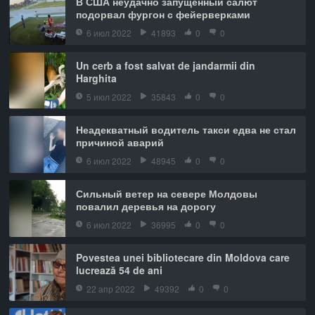
В США неудачно запущенный салют
подорвал фургон с фейерверками
6 июл 2022
41893
0
0
Un cerb a fost salvat de jandarmii din
Harghita
5 июл 2022
35843
0
0
Неадекватный водитель такси едва не стал
причиной аварий
6 июл 2022
48945
0
0
Сильный ветер на севере Молдовы
повалил деревья на дорогу
6 июл 2022
36995
0
0
Povestea unei bibliotecare din Moldova care
lucrează 54 de ani
22 апр 2022
49392
0
0