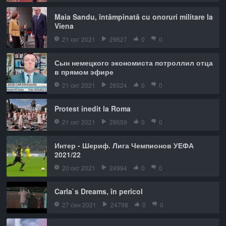
Maia Sandu, întâmpinată cu onoruri militare la
Viena
21 окт 2021
29627
0
0
Сын немецкого экономиста потроллил отца
в прямом эфире
21 окт 2021
26524
0
0
Protest inedit la Roma
21 окт 2021
28659
0
0
Интер - Шериф. Лига Чемпионов УЕФА
2021/22
20 окт 2021
24994
0
0
Carla`s Dreams, în pericol
27 сен 2021
24798
0
0