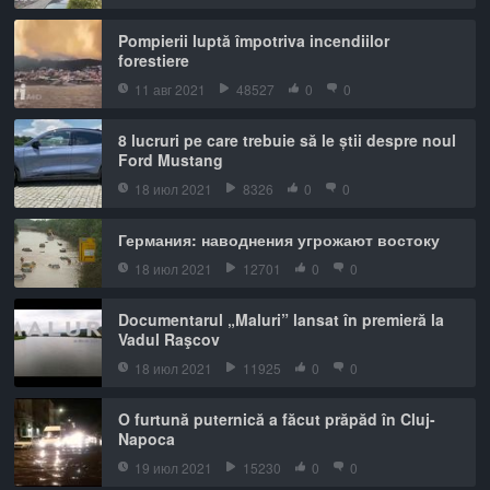
Pompierii luptă împotriva incendiilor
forestiere
11 авг 2021
48527
0
0
8 lucruri pe care trebuie să le știi despre noul
Ford Mustang
18 июл 2021
8326
0
0
Германия: наводнения угрожают востоку
18 июл 2021
12701
0
0
Documentarul „Maluri” lansat în premieră la
Vadul Raşcov
18 июл 2021
11925
0
0
O furtună puternică a făcut prăpăd în Cluj-
Napoca
19 июл 2021
15230
0
0