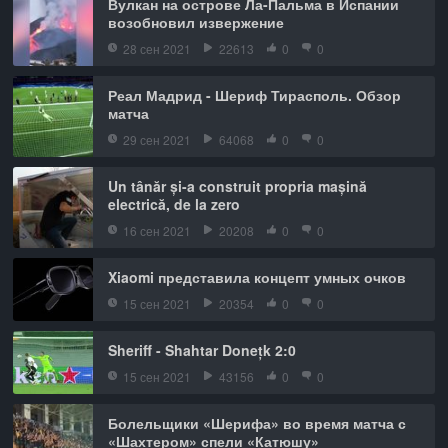
Вулкан на острове Ла-Пальма в Испании
возобновил извержение
28 сен 2021
22613
0
0
Реал Мадрид - Шериф Тирасполь. Обзор
матча
29 сен 2021
64068
0
0
Un tânăr și-a construit propria mașină
electrică, de la zero
16 сен 2021
20208
0
0
Xiaomi представила концепт умных очков
15 сен 2021
20354
0
0
Sheriff - Shahtar Donețk 2:0
15 сен 2021
43156
0
0
Болельщики «Шерифа» во время матча с
«Шахтером» спели «Катюшу»