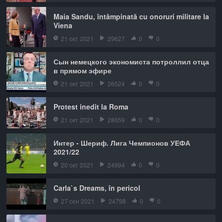
Maia Sandu, întâmpinată cu onoruri militare la
Viena
21 окт 2021
29627
0
0
Сын немецкого экономиста потроллил отца
в прямом эфире
21 окт 2021
26524
0
0
Protest inedit la Roma
21 окт 2021
28659
0
0
Интер - Шериф. Лига Чемпионов УЕФА
2021/22
20 окт 2021
24994
0
0
Carla`s Dreams, în pericol
27 сен 2021
24798
0
0