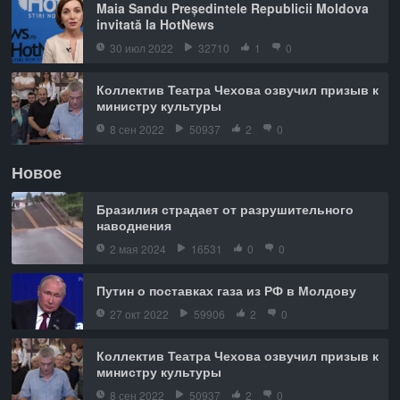
Maia Sandu Președintele Republicii Moldova
invitată la HotNews
30 июл 2022
32710
1
0
Коллектив Театра Чехова озвучил призыв к
министру культуры
8 сен 2022
50937
2
0
Новое
Бразилия страдает от разрушительного
наводнения
2 мая 2024
16531
0
0
Путин о поставках газа из РФ в Молдову
27 окт 2022
59906
2
0
Коллектив Театра Чехова озвучил призыв к
министру культуры
8 сен 2022
50937
2
0