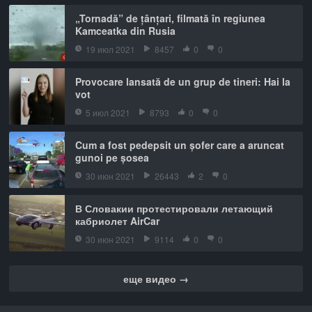
„Tornadă” de țânțari, filmată în regiunea
Kamceatka din Rusia
19 июл 2021
8457
0
0
Provocare lansată de un grup de tineri: Hai la
vot
5 июл 2021
8793
0
0
Cum a fost pedepsit un șofer care a aruncat
gunoi pe șosea
30 июн 2021
26443
2
0
В Словакии протестировали летающий
кабриолет AirCar
30 июн 2021
9114
0
0
еще видео →