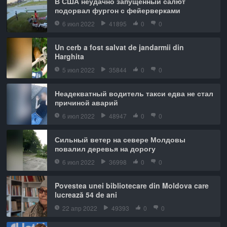
В США неудачно запущенный салют
подорвал фургон с фейерверками
6 июл 2022
41895
0
0
Un cerb a fost salvat de jandarmii din
Harghita
5 июл 2022
35844
0
0
Неадекватный водитель такси едва не стал
причиной аварий
6 июл 2022
48947
0
0
Сильный ветер на севере Молдовы
повалил деревья на дорогу
6 июл 2022
36998
0
0
Povestea unei bibliotecare din Moldova care
lucrează 54 de ani
22 апр 2022
49393
0
0