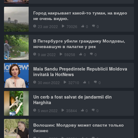
Город накрывает какой-то туман, на видео
не очень видно.
23 авг 2022
70026
0
0
В Петербурге убили гражданку Молдовы,
ночевавшую в палатке у рек
9 авг 2022
59258
0
0
Maia Sandu Președintele Republicii Moldova
invitată la HotNews
30 июл 2022
32710
1
0
Un cerb a fost salvat de jandarmii din
Harghita
5 июл 2022
35844
0
0
Волошин: Молдову может спасти только
бизнес