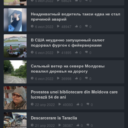
5 июл 2022
68624
0
0
Неадекватный водитель такси едва не стал
причиной аварий
6 июл 2022
48947
0
0
В США неудачно запущенный салют
подорвал фургон с фейерверками
6 июл 2022
41895
0
0
Сильный ветер на севере Молдовы
повалил деревья на дорогу
6 июл 2022
36998
0
0
Povestea unei bibliotecare din Moldova care
lucrează 54 de ani
22 апр 2022
49393
0
0
Descarcerare la Taraclia
21 апр 2022
38387
0
0