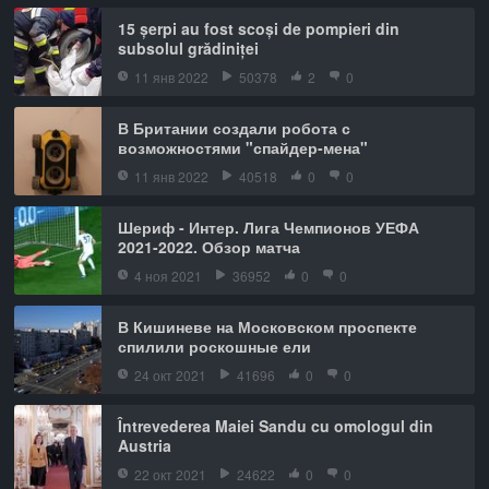
15 șerpi au fost scoși de pompieri din
subsolul grădiniței
11 янв 2022
50378
2
0
В Британии создали робота с
возможностями "спайдер-мена"
11 янв 2022
40518
0
0
Шериф - Интер. Лига Чемпионов УЕФА
2021-2022. Обзор матча
4 ноя 2021
36952
0
0
В Кишиневе на Московском проспекте
спилили роскошные ели
24 окт 2021
41696
0
0
Întrevederea Maiei Sandu cu omologul din
Austria
22 окт 2021
24622
0
0