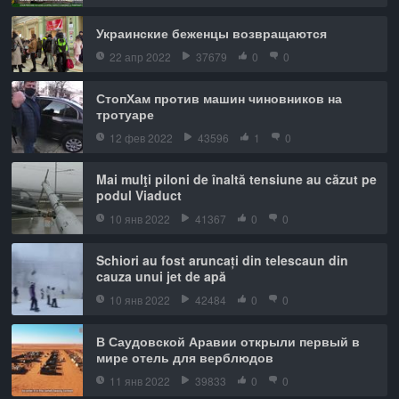
Украинские беженцы возвращаются
22 апр 2022
37679
0
0
СтопХам против машин чиновников на
тротуаре
12 фев 2022
43596
1
0
Mai mulţi piloni de înaltă tensiune au căzut pe
podul Viaduct
10 янв 2022
41367
0
0
Schiori au fost aruncați din telescaun din
cauza unui jet de apă
10 янв 2022
42484
0
0
В Саудовской Аравии открыли первый в
мире отель для верблюдов
11 янв 2022
39833
0
0