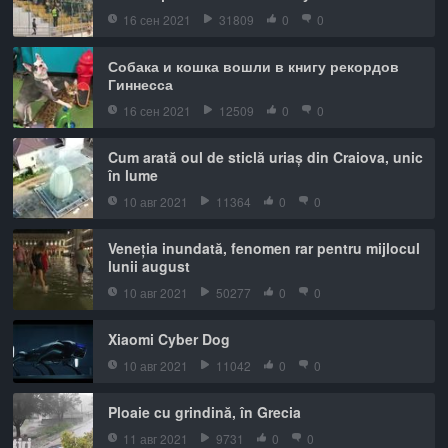
16 сен 2021
31809
0
0
Собака и кошка вошли в книгу рекордов
Гиннесса
16 сен 2021
12509
0
0
Cum arată oul de sticlă uriaș din Craiova, unic
în lume
10 авг 2021
11364
0
0
Veneția inundată, fenomen rar pentru mijlocul
lunii august
10 авг 2021
50277
0
0
Xiaomi Cyber Dog
10 авг 2021
11042
0
0
Ploaie cu grindină, în Grecia
11 авг 2021
9731
0
0